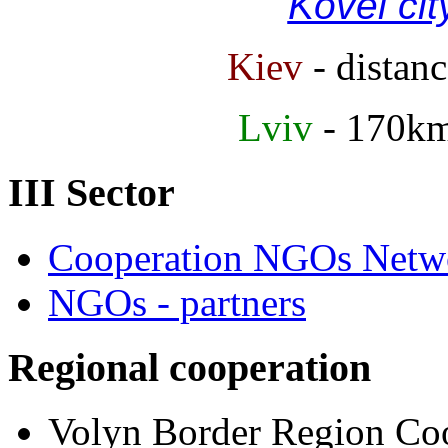
Kovel cit
Kiev
- distan
Lviv
- 170k
III Sector
Cooperation NGOs Netwo
NGOs - partners
Regional cooperation
Volyn Border Region Coo