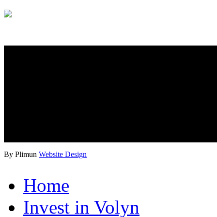
By Plimun
Website Design
Home
Invest in Volyn