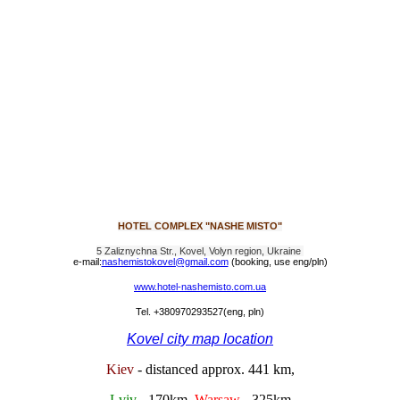
HOTEL COMPLEX "NASHE MISTO"
5 Zaliznychna Str., Kovel, Volyn region, Ukraine
e-mail:
nashemistokovel@gmail.com
(booking, use eng/pln)
www.hotel-nashemisto.com.ua
Tel. +380970293527
(eng, pln)
Kovel city map location
Kiev
- distanced approx. 441 km,
Lviv
- 170km,
Warsaw
- 325km