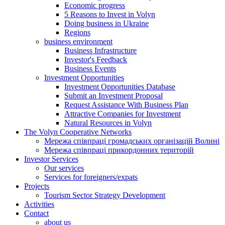
Economic progress
5 Reasons to Invest in Volyn
Doing business in Ukraine
Regions
business environment
Business Infrastructure
Investor's Feedback
Business Events
Investment Opportunities
Investment Opportunities Database
Submit an Investment Proposal
Request Assistance With Business Plan
Attractive Companies for Investment
Natural Resources in Volyn
The Volyn Cooperative Networks
Мережа співпраці громадських організацій Волині
Мережа співпраці прикордонних територій
Investor Services
Our services
Services for foreigners/expats
Projects
Tourism Sector Strategy Development
Activities
Contact
about us