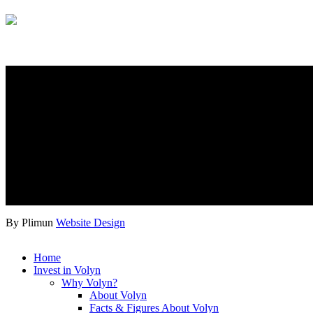
By Plimun
Website Design
Home
Invest in Volyn
Why Volyn?
About Volyn
Facts & Figures About Volyn